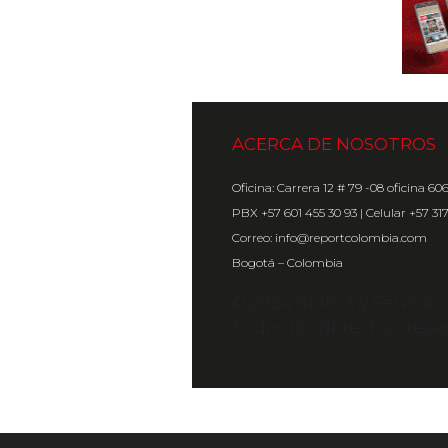
ACERCA DE NOSOTROS
Oficina: Carrera 12 # 79 -08 oficina 60
PBX +57 601 455 30 93 | Celular +57 31
Correo: info@reportcolombia.com
Bogotá – Colombia
© 2024 Gráfica y Servicio
Todos los derechos rese