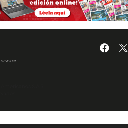
6
7 575 67 58
s Americanos S.A.S.
rvados.