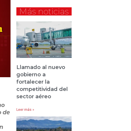
Más noticias
Llamado al nuevo
gobierno a
fortalecer la
competitividad del
sector aéreo
no
Leer más »
o de
on