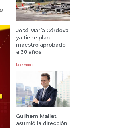
u
José María Córdova
ya tiene plan
maestro aprobado
a 30 años
Leer más »
Guilhem Mallet
asumió la dirección