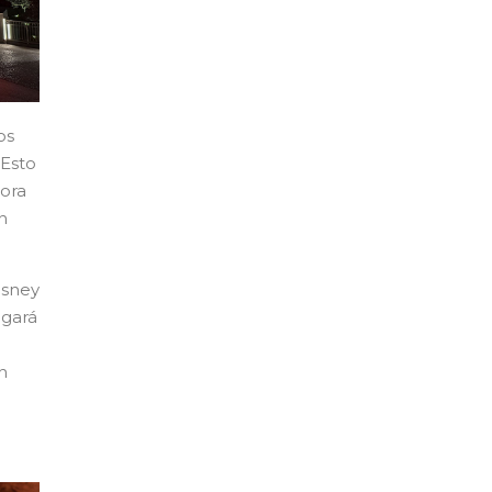
os
 Esto
nora
n
isney
egará
n