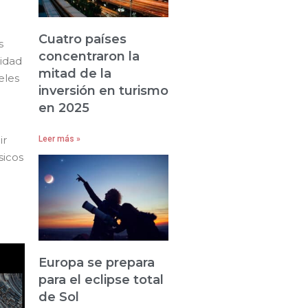
Cuatro países
s
concentraron la
nidad
mitad de la
eles
inversión en turismo
en 2025
ir
Leer más »
sicos
Europa se prepara
para el eclipse total
de Sol