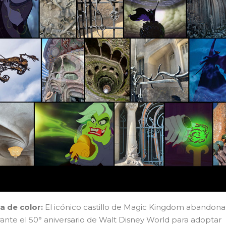
ia de color:
El icónico castillo de Magic Kingdom abandona
rante el 50° aniversario de Walt Disney World para adoptar