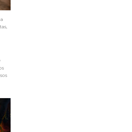
la
tas,
D
os
rsos