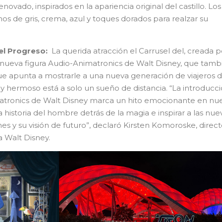
novado, inspirados en la apariencia original del castillo. Los
nos de gris, crema, azul y toques dorados para realzar su
del Progreso:
La querida atracción el Carrusel del, creada p
 nueva figura Audio-Animatronics de Walt Disney, que tamb
e apunta a mostrarle a una nueva generación de viajeros d
y hermoso está a solo un sueño de distancia. “La introducc
atronics de Walt Disney marca un hito emocionante en nue
 historia del hombre detrás de la magia e inspirar a las nue
s y su visión de futuro”, declaró Kirsten Komoroske, direct
a Walt Disney.