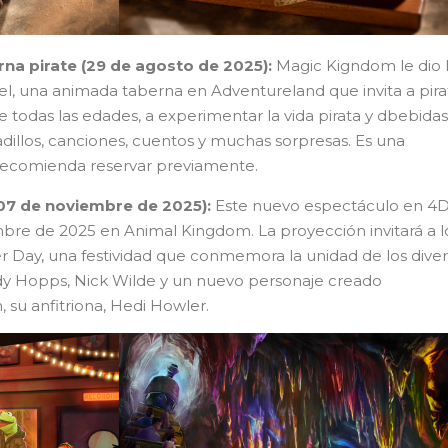
rna pirate (29 de agosto de 2025):
Magic Kigndom le dio 
l, una animada taberna en Adventureland que invita a pira
e todas las edades, a experimentar la vida pirata y dbebidas
adillos, canciones, cuentos y muchas sorpresas. Es una
 recomienda reservar previamente.
(07 de noviembre de 2025):
Este nuevo espectáculo en 4
mbre de 2025 en Animal Kingdom. La proyección invitará a l
er Day, una festividad que conmemora la unidad de los dive
udy Hopps, Nick Wilde y un nuevo personaje creado
, su anfitriona, Hedi Howler.