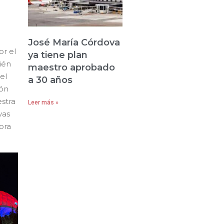
José María Córdova
or el
ya tiene plan
ién
maestro aprobado
el
a 30 años
ión
stra
Leer más »
vas
ora