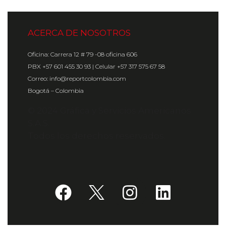
ACERCA DE NOSOTROS
Oficina: Carrera 12 # 79 -08 oficina 606
PBX +57 601 455 30 93 | Celular +57 317 575 67 58
Correo: info@reportcolombia.com
Bogotá – Colombia
© 2024 Gráfica y Servicios Americanos
S.A.S.
Todos los derechos reservados.