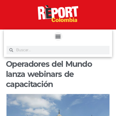
yuantoto
yuantoto
yuantoto
yuantoto
siaptoto
posjp33
siaptoto
Operadores del Mundo
lanza webinars de
capacitación