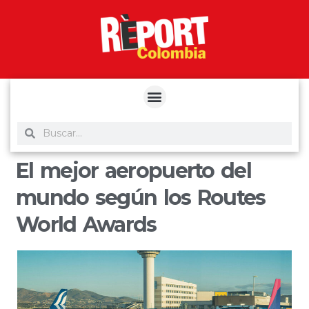
yuantoto
yuantoto
yuantoto
yuantoto
siaptoto
posjp33
siaptoto
El mejor aeropuerto del
mundo según los Routes
World Awards