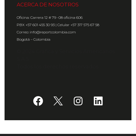
ACERCA DE NOSOTROS
Oficina: Carrera 12 # 79 -08 oficina 606
PBX +57 601 455 30 93 | Celular +57 317 575 67 58
Correo: info@reportcolombia.com
Bogotá – Colombia
© 2024 Gráfica y Servicios Americanos
S.A.S.
Todos los derechos reservados.