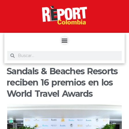
yuantoto
yuantoto
yuantoto
yuantoto
siaptoto
posjp33
siaptoto
Sandals & Beaches Resorts
reciben 16 premios en los
World Travel Awards