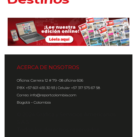
ACERCA DE NOSOTROS
Oficina: Carrera 12 # 79 -08 oficina 606
PBX +57 601 455 30 93 | Celular +57 317 575 67 58
Correo: info@reportcolombia.com
Bogotá – Colombia
© 2024 Gráfica y Servicios Americanos
S.A.S.
Todos los derechos reservados.