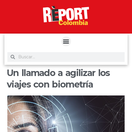
yuantoto
yuantoto
yuantoto
yuantoto
siaptoto
posjp33
siaptoto
Un llamado a agilizar los
viajes con biometría