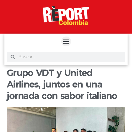
yuantoto
yuantoto
yuantoto
yuantoto
siaptoto
posjp33
siaptoto
Grupo VDT y United
Airlines, juntos en una
jornada con sabor italiano