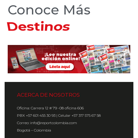
Conoce Más
Hoteles
ACERCA DE NOSOTROS
Oficina: Carrera 12 # 79 -08 oficina 606
PBX +57 601 455 30 93 | Celular +57 317 575 67 58
Correo: info@reportcolombia.com
Bogotá – Colombia