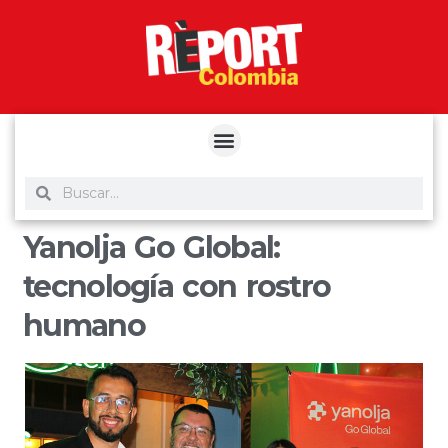
yuantoto
yuantoto
yuantoto
yuantoto
siaptoto
posjp33
siaptoto
Yanolja Go Global:
tecnología con rostro
humano