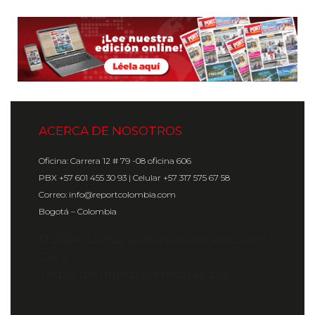
ACERCA DE NOSOTROS
Oficina: Carrera 12 # 79 -08 oficina 606
PBX +57 601 455 30 93 | Celular +57 317 575 67 58
Correo: info@reportcolombia.com
Bogotá – Colombia
© 2024 Gráfica y Servicios Americanos
S.A.S.
Todos los derechos reservados.