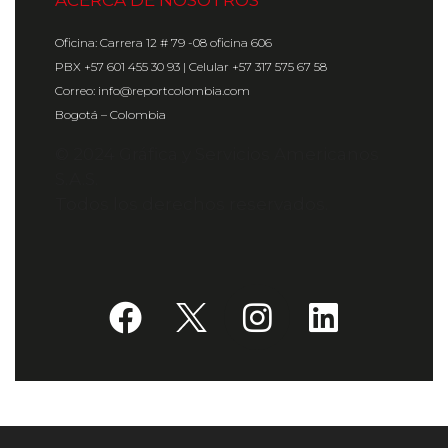
ACERCA DE NOSOTROS
Oficina: Carrera 12 # 79 -08 oficina 606
PBX +57 601 455 30 93 | Celular +57 317 575 67 58
Correo: info@reportcolombia.com
Bogotá – Colombia
© 2024 Gráfica y Servicios Americanos
S.A.S.
Todos los derechos reservados.