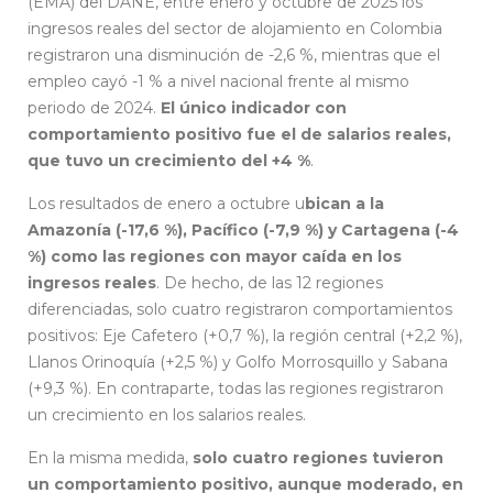
(EMA) del DANE, entre enero y octubre de 2025 los
ingresos reales del sector de alojamiento en Colombia
registraron una disminución de -2,6 %, mientras que el
empleo cayó -1 % a nivel nacional frente al mismo
periodo de 2024.
El único indicador con
comportamiento positivo fue el de salarios reales,
que tuvo un crecimiento del +4 %
.
Los resultados de enero a octubre u
bican a la
Amazonía (-17,6 %), Pacífico (-7,9 %) y Cartagena (-4
%) como las regiones con mayor caída en los
ingresos reales
. De hecho, de las 12 regiones
diferenciadas, solo cuatro registraron comportamientos
positivos: Eje Cafetero (+0,7 %), la región central (+2,2 %),
Llanos Orinoquía (+2,5 %) y Golfo Morrosquillo y Sabana
(+9,3 %). En contraparte, todas las regiones registraron
un crecimiento en los salarios reales.
En la misma medida,
solo cuatro regiones tuvieron
un comportamiento positivo, aunque moderado, en