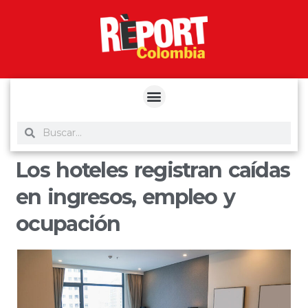
yuantoto
yuantoto
yuantoto
yuantoto
siaptoto
posjp33
siaptoto
Los hoteles registran caídas
en ingresos, empleo y
ocupación