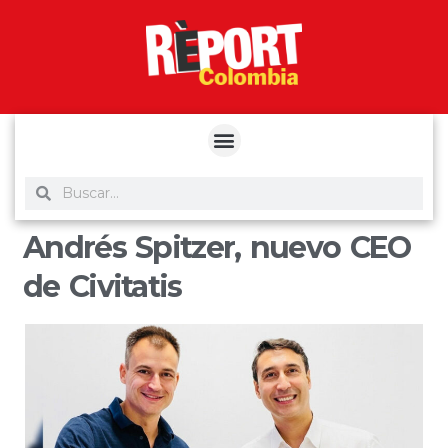
yuantoto
yuantoto
yuantoto
yuantoto
siaptoto
posjp33
siaptoto
Andrés Spitzer, nuevo CEO
de Civitatis