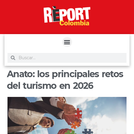
yuantoto
yuantoto
yuantoto
yuantoto
siaptoto
posjp33
siaptoto
Anato: los principales retos
del turismo en 2026