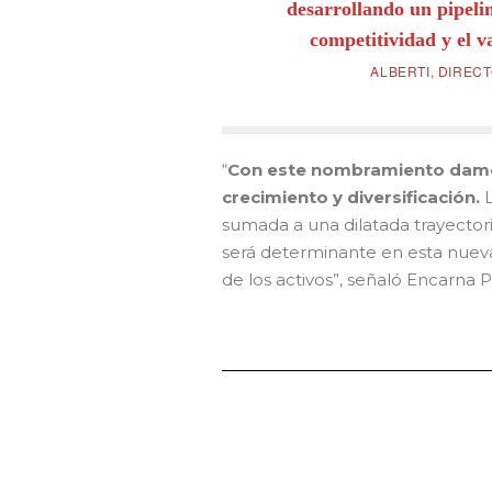
desarrollando un pipeli
competitividad y el v
ALBERTI, DIREC
“
Con este nombramiento damos
crecimiento y diversificación.
L
sumada a una dilatada trayector
será determinante en esta nueva
de los activos”, señaló Encarna 