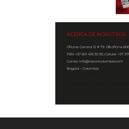
ACERCA DE NOSOTROS
Oficina: Carrera 12 # 79 -08 oficina 60
PBX +57 601 455 30 93 | Celular +57 31
Correo: info@reportcolombia.com
Bogotá – Colombia
© 2024 Gráfica y Servicio
Todos los derechos rese