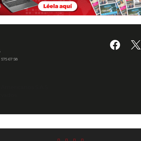
6
7 575 67 58
s Americanos S.A.S.
rvados.