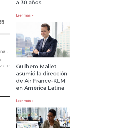
a 30 años
Leer más »
nal,
,
valor
Guilhem Mallet
asumió la dirección
de Air France-KLM
en América Latina
Leer más »