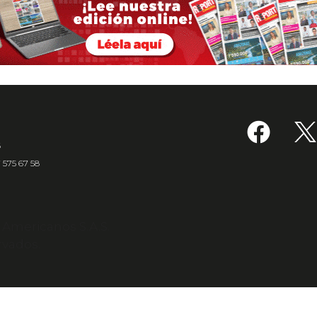
6
7 575 67 58
s Americanos S.A.S.
rvados.