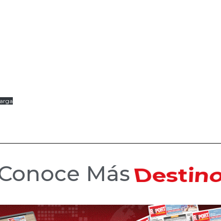
arga
Conoce Más
Hotele