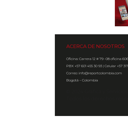
ACERCA DE NOSOTROS
Oficina: Carrera 12 # 79 -08 oficina 60
PBX +57 601 455 30 93 | Celular +57 31
Correo: info@reportcolombia.com
Bogotá – Colombia
© 2024 Gráfica y Servicio
Todos los derechos rese