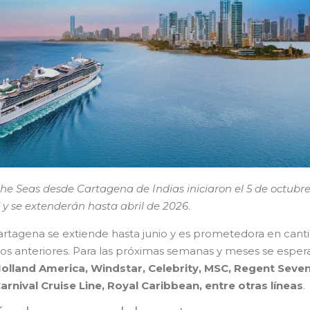
the Seas desde Cartagena de Indias iniciaron el 5 de octubr
 y se extenderán hasta abril de 2026
.
rtagena se extiende hasta junio y es prometedora en cant
dos anteriores. Para las próximas semanas y meses se esper
Holland America, Windstar, Celebrity, MSC, Regent Seve
arnival Cruise Line, Royal Caribbean, entre otras líneas
.