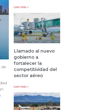
Leer más »
Llamado al nuevo
gobierno a
fortalecer la
e de
competitividad del
sector aéreo
idad
Leer más »
an
n