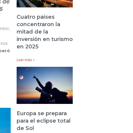
s de
6
Cuatro países
concentraron la
rior,
mitad de la
inversión en turismo
eros
en 2025
uperó
Leer más »
 de
Europa se prepara
para el eclipse total
de Sol