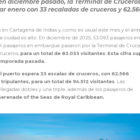
n diciembre pasado, la Terminal de Crucero
r enero con 33 recaladas de cruceros y 62.56
en Cartagena de Indias y, como es usual este mes y el ante
a ciudad es alto. En diciembre de 2025, 53.093 pasajeros en
.014 pasajeros en embarque pasaron por la Terminal de Cruc
cruceros,
para un total de 83.033 visitantes
.
Esta cifra s
 temporada pasada.
programación de cruceros Cartagena
l puerto espera 33 escalas de cruceros, con 62.566
tripulantes, para un total de 94.512 visitantes
. Las
egadas dobles y una triple, además de los pasajeros de
Serenade of the Seas de Royal Caribbean.
programación