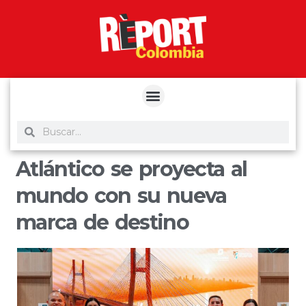
yuantoto
yuantoto
yuantoto
yuantoto
siaptoto
posjp33
siaptoto
Atlántico se proyecta al
mundo con su nueva
marca de destino