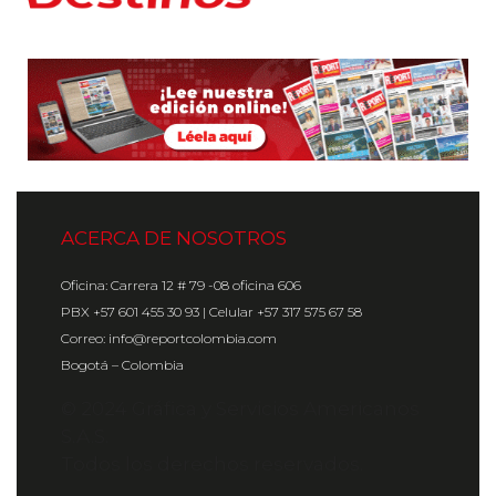
ACERCA DE NOSOTROS
Oficina: Carrera 12 # 79 -08 oficina 606
PBX +57 601 455 30 93 | Celular +57 317 575 67 58
Correo: info@reportcolombia.com
Bogotá – Colombia
© 2024 Gráfica y Servicios Americanos
S.A.S.
Todos los derechos reservados.