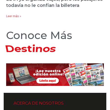
todavía no le confían la billetera
Leer más »
Conoce Más
Hoteles
ACERCA DE NOSOTROS