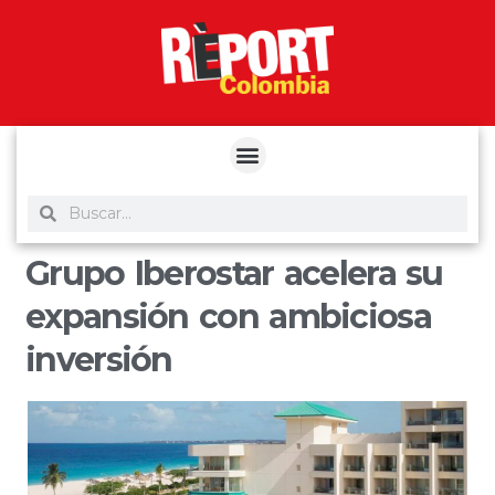
yuantoto
yuantoto
yuantoto
yuantoto
siaptoto
posjp33
siaptoto
Grupo Iberostar acelera su
expansión con ambiciosa
inversión