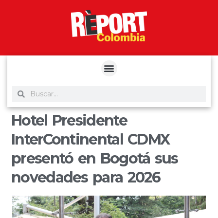
yuantoto
yuantoto
yuantoto
yuantoto
siaptoto
posjp33
siaptoto
Hotel Presidente
InterContinental CDMX
presentó en Bogotá sus
novedades para 2026