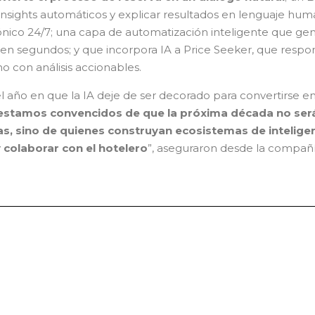
 insights automáticos y explicar resultados en lenguaje hum
ónico 24/7; una capa de automatización inteligente que ge
 en segundos; y que incorpora IA a Price Seeker, que resp
o con análisis accionables.
l año en que la IA deje de ser decorado para convertirse e
 estamos convencidos de que la próxima década no ser
, sino de quienes construyan ecosistemas de intelige
 colaborar con el hotelero
”, aseguraron desde la compañí