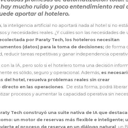
, hay mucho ruido y poco entendimiento real 
uede aportar al hotelero.
 la inteligencia artificial no aportará nada al hotel si no está
sos y necesidades reales. ¿Y cuáles son las necesidades de 
colectada por Paraty Tech, los hoteleros necesitan
gumentos (datos) para la toma de decisiones;
de forma 
 reducir tareas repetitivas y ganar independencia operativ
 con la IA, pero solo si el hotelero toma una decisión infor
nte es sólido, seguro y operacional. Además,
es necesar
s del hotel, resuelva problemas reales sin crear
 directo en las operaciones
. De esta forma, podrá liberar
atizar procesos y aumentar la capacidad operativa sin nece
raty Tech construyó una suite nativa de IA que destaca
omo: un motor de reservas más flexible e inteligente; 
ierte el proceso de reserva en un diálogo natural
; un B