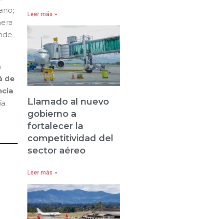
ano;
Leer más »
nera
onde
n
á de
ncia
Llamado al nuevo
a.
gobierno a
fortalecer la
competitividad del
sector aéreo
Leer más »