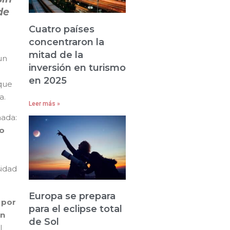
de
Cuatro países
concentraron la
mitad de la
un
inversión en turismo
en 2025
que
a.
Leer más »
mada:
io
sidad
Europa se prepara
 por
para el eclipse total
un
de Sol
I