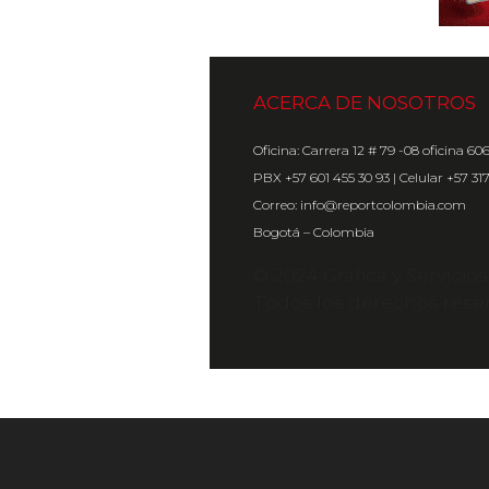
ACERCA DE NOSOTROS
Oficina: Carrera 12 # 79 -08 oficina 60
PBX +57 601 455 30 93 | Celular +57 31
Correo: info@reportcolombia.com
Bogotá – Colombia
© 2024 Gráfica y Servicio
Todos los derechos rese