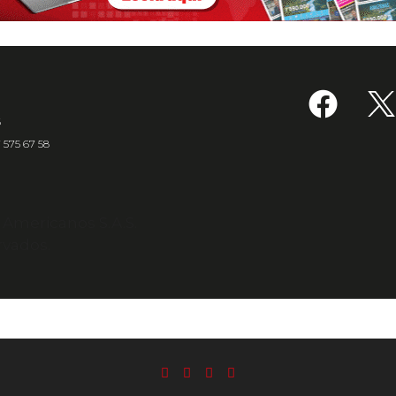
6
7 575 67 58
s Americanos S.A.S.
rvados.