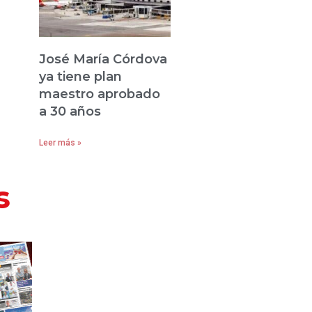
José María Córdova
ya tiene plan
maestro aprobado
a 30 años
Leer más »
s