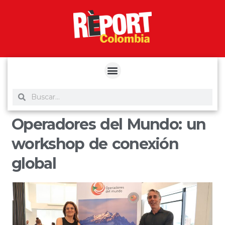
yuantoto
yuantoto
yuantoto
yuantoto
siaptoto
posjp33
siaptoto
Operadores del Mundo: un
workshop de conexión
global