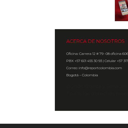
ACERCA DE NOSOTROS
Oficina: Carrera 12 # 79 -08 oficina 60
PBX +57 601 455 30 93 | Celular +57 31
Correo: info@reportcolombia.com
Bogotá – Colombia
© 2024 Gráfica y Servicio
Todos los derechos rese