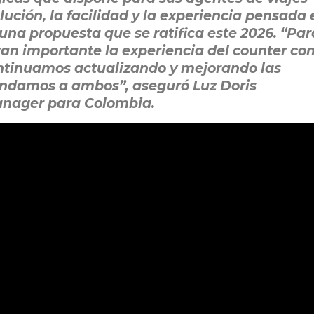
olución, la facilidad y la experiencia pensada 
e una propuesta que se ratifica este 2026. “Par
tan importante la experiencia del counter c
continuamos actualizando y mejorando las
indamos a ambos”, aseguró Luz Doris
nager para Colombia.