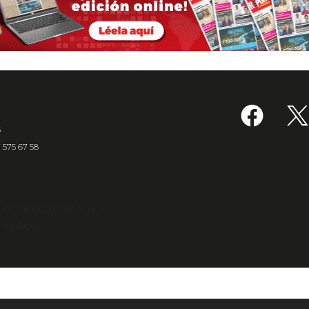
6
7 575 67 58
s Americanos S.A.S.
rvados.