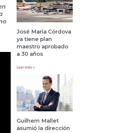
en
a
omo
José María Córdova
ya tiene plan
maestro aprobado
a 30 años
Leer más »
Guilhem Mallet
asumió la dirección