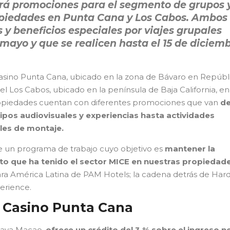
rá promociones para el segmento de grupos 
opiedades en Punta Cana y Los Cabos. Ambos
 y beneficios especiales por viajes grupales
 mayo y que se realicen hasta el 15 de diciem
asino Punta Cana, ubicado en la zona de Bávaro en Repúbl
 Los Cabos, ubicado en la península de Baja California, en
ropiedades cuentan con diferentes promociones que van
d
ipos audiovisuales y experiencias hasta actividades
ales de montaje.
e un programa de trabajo cuyo objetivo es
mantener la
to que ha tenido el sector MICE en nuestras propiedad
ara América Latina de PAM Hotels; la cadena detrás de Har
erience.
 Casino Punta Cana
playa Macao,
ofrece un crédito del 3 % sobre el ingreso n