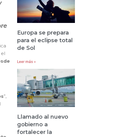
y
bre
Europa se prepara
para el eclipse total
ica
de Sol
 el
esde
Leer más »
es
”,
d
Llamado al nuevo
gobierno a
fortalecer la
eto