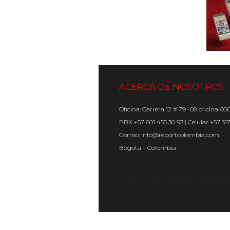
ACERCA DE NOSOTROS
Oficina: Carrera 12 # 79 -08 oficina 60
PBX +57 601 455 30 93 | Celular +57 31
Correo: info@reportcolombia.com
Bogotá – Colombia
© 2024 Gráfica y Servicio
Todos los derechos rese