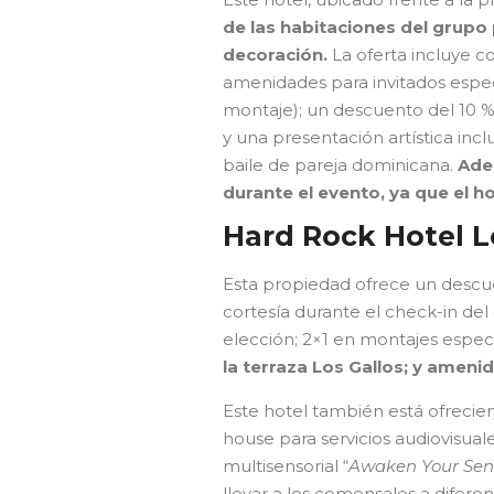
de las habitaciones del grupo 
decoración.
La oferta incluye c
amenidades para invitados especi
montaje); un descuento del 10 %
y una presentación artística incl
baile de pareja dominicana.
Ade
durante el evento, ya que el ho
Hard Rock Hotel 
Esta propiedad ofrece un descu
cortesía durante el check-in del
elección; 2×1 en montajes espec
la terraza Los Gallos; y ameni
Este hotel también está ofrecie
house para servicios audiovisual
multisensorial “
Awaken Your Sen
llevar a los comensales a difer