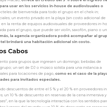
para usar en los servicios in-house de audiovisuales o
octeles de bienvenida para todo el grupo en el chek-in;
ales; un evento privado en la playa (sin costo adicional de
 en la renta de equipos audiovisuales de proveedores in-h
uida para el grupo, que puede ser violín, saxofón, piano o un
más, la agencia organizadora podrá acompañar al gru
tel brindará una habitación adicional sin costo.
Los Cabos
ento para grupos que ingresen un domingo; bebidas de
 grupo; un set de DJ o músico solista para una instancia a
iales para locaciones de pago,
como es el caso de la play
dades para invitados especiales.
ndo descuentos de entre el 5 % y el 20 % en proveedores in
es; un 10 % de descuento en reservas de la cena inmersiva y
ses
”, en la que la tecnología interactúa con los sentidos par
entes lugares del mundo; y un 10 % de descuento en reserva