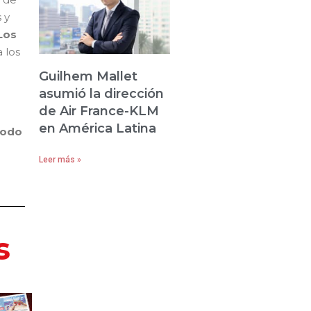
 y
Los
a los
Guilhem Mallet
asumió la dirección
de Air France-KLM
en América Latina
todo
Leer más »
s