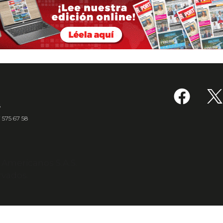
6
7 575 67 58
s Americanos S.A.S.
rvados.