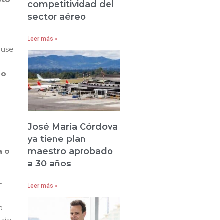
competitividad del
sector aéreo
Leer más »
ouse
po
José María Córdova
ya tiene plan
maestro aprobado
a o
a 30 años
-
Leer más »
a
s de