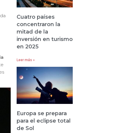
ada
Cuatro países
concentraron la
mitad de la
inversión en turismo
en 2025
ia
Leer más »
te
es
Europa se prepara
para el eclipse total
de Sol