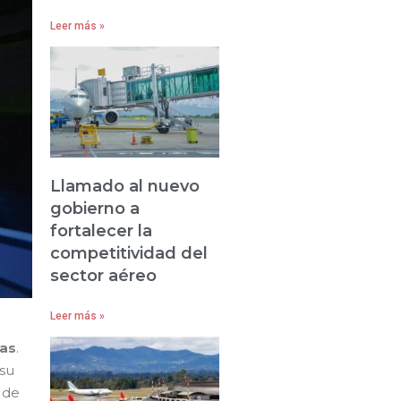
Leer más »
Llamado al nuevo
gobierno a
fortalecer la
competitividad del
sector aéreo
Leer más »
nas
.
 su
o de