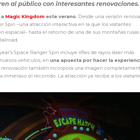
en al público con interesantes renovaciones.
 a
Magic Kingdom
este verano
. Desde una versión renov
 Spin –una atracción interactiva en la que los visitantes
ón espacial– hasta el retorno de una de sus montañas rusas
ailroad.
ar’s Space Ranger Spin incluye rifles de rayos láser más
y nuevos vehículos, en
una apuesta por hacer la experienc
a renovación también incorpora una imagen completamen
nmersivo el recorrido. La atracción ya recibe a los visitant