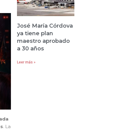
José María Córdova
ya tiene plan
maestro aprobado
a 30 años
Leer más »
rada
as
. La