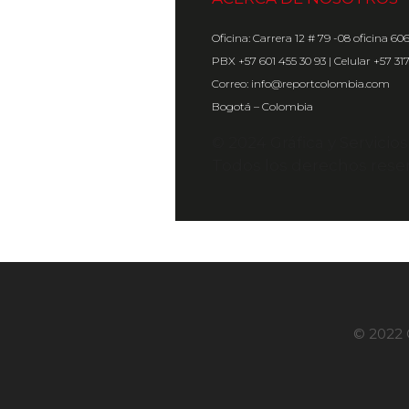
Oficina: Carrera 12 # 79 -08 oficina 60
PBX +57 601 455 30 93 | Celular +57 31
Correo: info@reportcolombia.com
Bogotá – Colombia
© 2024 Gráfica y Servicio
Todos los derechos rese
© 2022 G