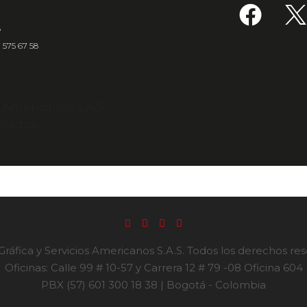
6
7 575 67 58
s Americanos S.A.S.
rvados.
ráfica y Servicios Americanos S.A.S. Todos los derechos re
Oficinas: Calle 99 # 10-57 y Carrera 12 # 79 -08 Oficina 604
PBX (57) 601 300 18 38 | Bogotá - Colombia