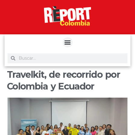
yuantoto
yuantoto
yuantoto
yuantoto
siaptoto
posjp33
siaptoto
Travelkit, de recorrido por
Colombia y Ecuador