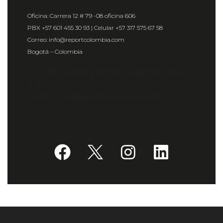
Oficina: Carrera 12 # 79 -08 oficina 606
PBX +57 601 455 30 93 | Celular +57 317 575 67 58
Correo: info@reportcolombia.com
Bogotá – Colombia
© 2024 Gráfica y Servicios Americanos
S.A.S.
Todos los derechos reservados.