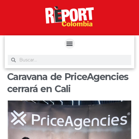
yuantoto
yuantoto
yuantoto
yuantoto
siaptoto
posjp33
siaptoto
Caravana de PriceAgencies
cerrará en Cali