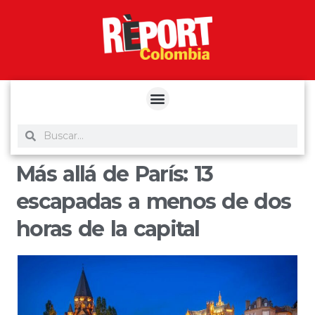
yuantoto
yuantoto
yuantoto
yuantoto
siaptoto
posjp33
siaptoto
Más allá de París: 13
escapadas a menos de dos
horas de la capital