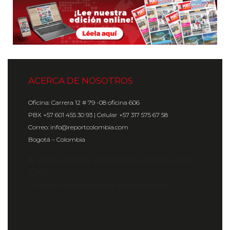
ACERCA DE NOSOTROS
Oficina: Carrera 12 # 79 -08 oficina 606
PBX +57 601 455 30 93 | Celular +57 317 575 67 58
Correo: info@reportcolombia.com
Bogotá – Colombia
© 2024 Gráfica y Servicios Americanos
S.A.S.
Todos los derechos reservados.