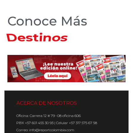
Conoce Más
Hoteles
ACERCA DE NOSOTROS
Oficina: Carrera 12 # 79 -08 oficina 606
PBX +57 601 455 30 93 | Celular +57 317 575 67 58
Correo: info@reportcolombia.com