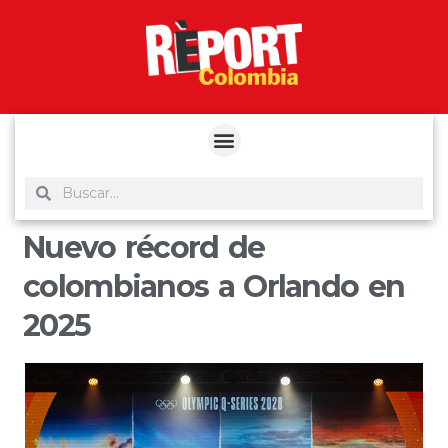
yuantoto
yuantoto
yuantoto
yuantoto
siaptoto
posjp33
siaptoto
Nuevo récord de
colombianos a Orlando en
2025