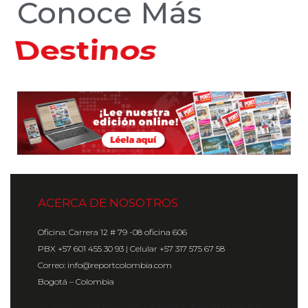
Conoce Más
Hoteles
ACERCA DE NOSOTROS
Oficina: Carrera 12 # 79 -08 oficina 606
PBX +57 601 455 30 93 | Celular +57 317 575 67 58
Correo: info@reportcolombia.com
Bogotá – Colombia