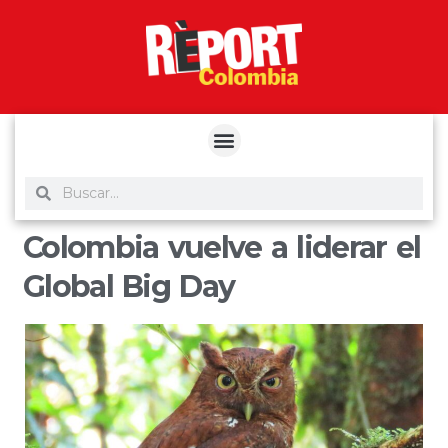
yuantoto
yuantoto
yuantoto
yuantoto
siaptoto
posjp33
siaptoto
Colombia vuelve a liderar el
Global Big Day