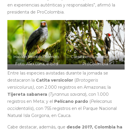
en experiencias auténticas y responsables”, afirmó la
presidenta de ProColombia.
Halcón Montés Plomizo.
Carpintero Lineado. Foto:
Foto: Alex Luna, e-bird
ProColombia
Entre las especies avistadas durante la jornada se
destacaron la
Catita versicolor
(
Brotogeris
versicolurus)
, con 2.000 registros en Amazonas; la
Tijereta sabanera
(
Tyrannus savana
), con 1.000
registros en Meta; y el
Pelícano pardo
(
Pelecanus
occidentalis
), con 755 registros en el Parque Nacional
Natural Isla Gorgona, en Cauca.
Cabe destacar, además, que
desde 2017, Colombia ha