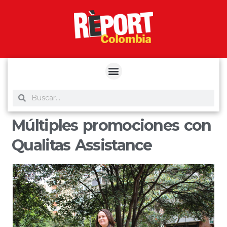
yuantoto
yuantoto
yuantoto
yuantoto
siaptoto
posjp33
siaptoto
Múltiples promociones con
Qualitas Assistance