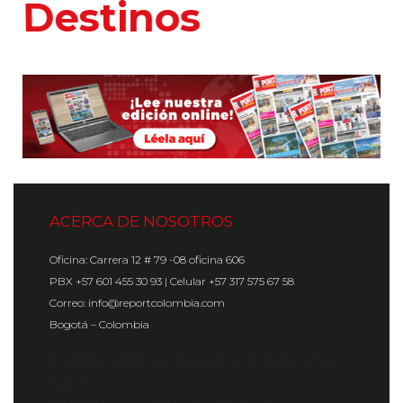
Hoteles
ACERCA DE NOSOTROS
Oficina: Carrera 12 # 79 -08 oficina 606
PBX +57 601 455 30 93 | Celular +57 317 575 67 58
Correo: info@reportcolombia.com
Bogotá – Colombia
© 2024 Gráfica y Servicios Americanos
S.A.S.