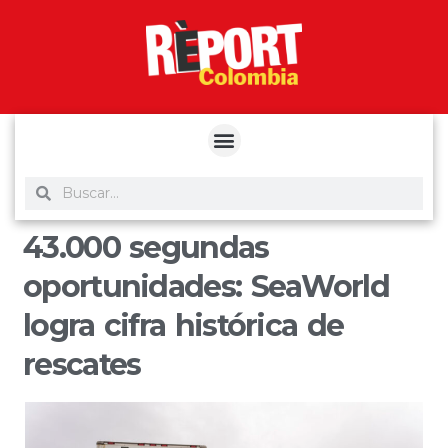
yuantoto
yuantoto
yuantoto
yuantoto
siaptoto
posjp33
siaptoto
43.000 segundas
oportunidades: SeaWorld
logra cifra histórica de
rescates