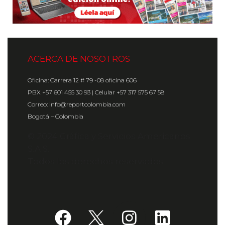
ACERCA DE NOSOTROS
Oficina: Carrera 12 # 79 -08 oficina 606
PBX +57 601 455 30 93 | Celular +57 317 575 67 58
Correo: info@reportcolombia.com
Bogotá – Colombia
© 2024 Gráfica y Servicios Americanos
S.A.S.
Todos los derechos reservados.