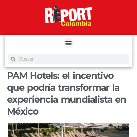
yuantoto
yuantoto
yuantoto
yuantoto
siaptoto
posjp33
siaptoto
PAM Hotels: el incentivo
que podría transformar la
experiencia mundialista en
México