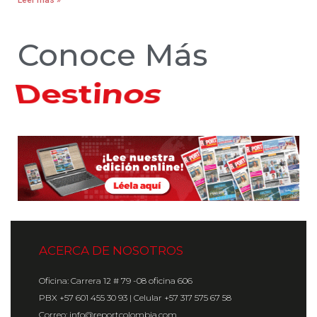
Leer más »
Conoce Más
Hoteles
ACERCA DE NOSOTROS
Oficina: Carrera 12 # 79 -08 oficina 606
PBX +57 601 455 30 93 | Celular +57 317 575 67 58
Correo: info@reportcolombia.com