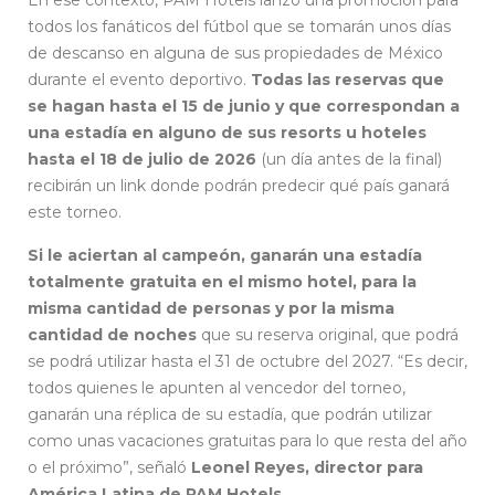
En ese contexto, PAM Hotels lanzó una promoción para
todos los fanáticos del fútbol que se tomarán unos días
de descanso en alguna de sus propiedades de México
durante el evento deportivo.
Todas las reservas que
se hagan hasta el 15 de junio y que correspondan a
una estadía en alguno de sus resorts u hoteles
hasta el 18 de julio de 2026
(un día antes de la final)
recibirán un link donde podrán predecir qué país ganará
este torneo.
Si le aciertan al campeón, ganarán una estadía
totalmente gratuita en el mismo hotel, para la
misma cantidad de personas y por la misma
cantidad de noches
que su reserva original, que podrá
se podrá utilizar hasta el 31 de octubre del 2027. “Es decir,
todos quienes le apunten al vencedor del torneo,
ganarán una réplica de su estadía, que podrán utilizar
como unas vacaciones gratuitas para lo que resta del año
o el próximo”, señaló
Leonel Reyes, director para
América Latina de PAM Hotels
.