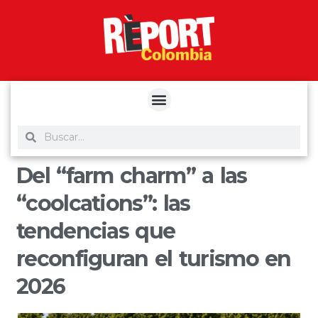
yuantoto
yuantoto
yuantoto
yuantoto
siaptoto
posjp33
siaptoto
Del “farm charm” a las
“coolcations”: las
tendencias que
reconfiguran el turismo en
2026