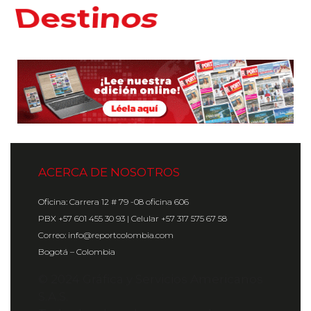
Hoteles
ACERCA DE NOSOTROS
Oficina: Carrera 12 # 79 -08 oficina 606
PBX +57 601 455 30 93 | Celular +57 317 575 67 58
Correo: info@reportcolombia.com
Bogotá – Colombia
© 2024 Gráfica y Servicios Americanos
S.A.S.