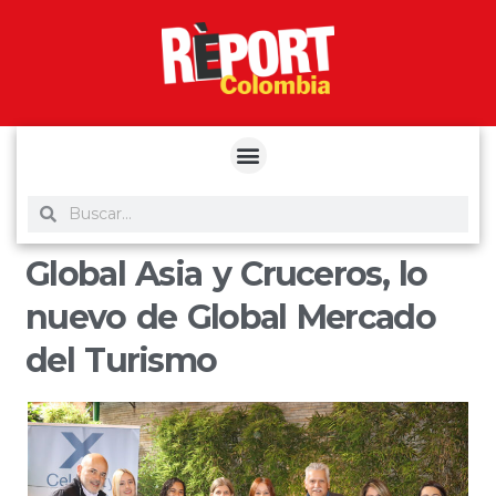
yuantoto
yuantoto
yuantoto
yuantoto
siaptoto
posjp33
siaptoto
Global Asia y Cruceros, lo
nuevo de Global Mercado
del Turismo