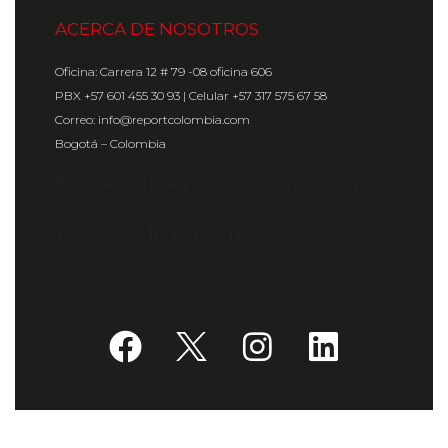
ACERCA DE NOSOTROS
Oficina: Carrera 12 # 79 -08 oficina 606
PBX +57 601 455 30 93 | Celular +57 317 575 67 58
Correo: info@reportcolombia.com
Bogotá – Colombia
© 2024 Gráfica y Servicios Americanos
S.A.S.
Todos los derechos reservados.