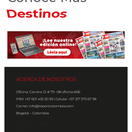
Hoteles
ACERCA DE NOSOTROS
Oficina: Carrera 12 # 79 -08 oficina 606
PBX +57 601 455 30 93 | Celular +57 317 575 67 58
Correo: info@reportcolombia.com
Bogotá – Colombia
© 2024 Gráfica y Servicios Americanos
S.A.S.