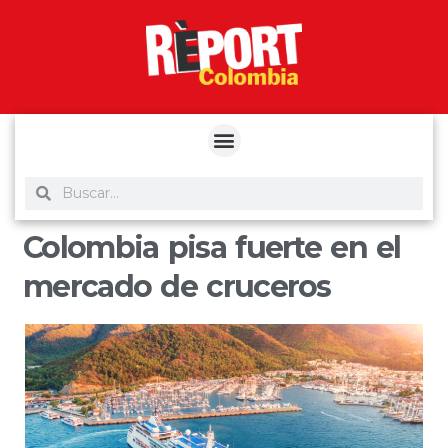
yuantoto
yuantoto
yuantoto
yuantoto
siaptoto
posjp33
siaptoto
Colombia pisa fuerte en el
mercado de cruceros