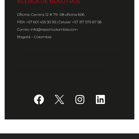
ACERCA DE NOSOTROS
Oficina: Carrera 12 # 79 -08 oficina 606
PBX +57 601 455 30 93 | Celular +57 317 575 67 58
Correo: info@reportcolombia.com
Bogotá – Colombia
© 2024 Gráfica y Servicios Americanos
S.A.S.
Todos los derechos reservados.