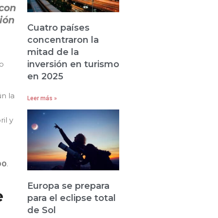
 con
ción
Cuatro países
concentraron la
mitad de la
inversión en turismo
do
en 2025
n la
Leer más »
il y
00
.
Europa se prepara
e
para el eclipse total
de Sol