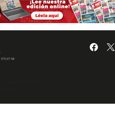
6
7 575 67 58
s Americanos S.A.S.
rvados.