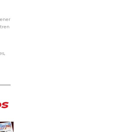
ener
 tren
es,
s