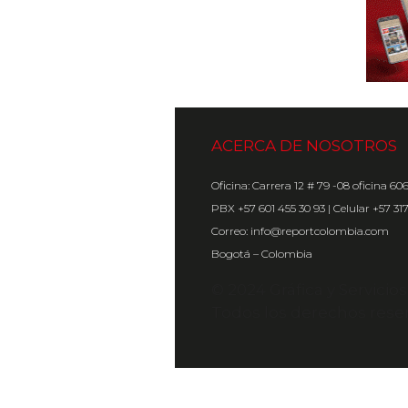
ACERCA DE NOSOTROS
Oficina: Carrera 12 # 79 -08 oficina 60
PBX +57 601 455 30 93 | Celular +57 31
Correo: info@reportcolombia.com
Bogotá – Colombia
© 2024 Gráfica y Servicio
Todos los derechos rese