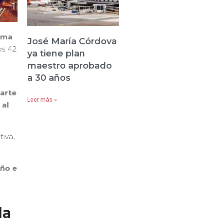
orma
José María Córdova
os 42
ya tiene plan
maestro aprobado
a 30 años
arte
Leer más »
 al
tiva,
año e
la