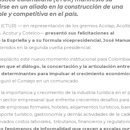
irse en un aliado en la construcción de una
ble y competitiva en el país.
 (CTUR) — en representación de los gremios Acolap, Acolté
o, Acotur y Cotelco—
presentó sus felicitaciones al
la Espriella y a su formula vicepresidencial, José Manue
tenidos en la segunda vuelta presidencial.
plácito este nuevo momento institucional para Colombia
 que el diálogo, la concertación y la articulación entre
n determinantes para impulsar el crecimiento económic
seguró el Consejo en un comunicado.
a importancia y crecimiento de la industria turística en el p
un sector empresarial que enfrenta crecientes desafíos para
e empresas formales, hoteles, alojamientos turísticos, bare
nsporte turístico, gastronomía y demás actividades de la ca
ados costos laborales, tributarios, financieros y regulatorio
o fenómenos de informalidad que crecen a escalas nu