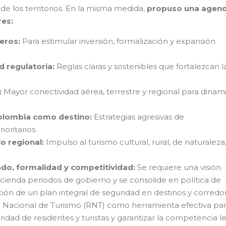
 de los territorios. En la misma medida,
propuso una agen
res:
ieros:
Para estimular inversión, formalización y expansión
d regulatoria:
Reglas claras y sostenibles que fortalezcan l
:
Mayor conectividad aérea, terrestre y regional para dinam
olombia como destino:
Estrategias agresivas de
oritarios.
lo regional:
Impulso al turismo cultural, rural, de naturaleza
ado, formalidad y competitividad:
Se requiere una visión
scienda periodos de gobierno y se consolide en política de
cción de un plan integral de seguridad en destinos y corredo
stro Nacional de Turismo (RNT) como herramienta efectiva pa
ridad de residentes y turistas y garantizar la competencia le