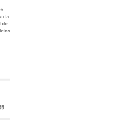
de
n la
l de
icios