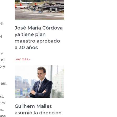
s,
José María Córdova
ya tiene plan
l
maestro aprobado
a 30 años
 y
 el
Leer más »
o y
aís,
s,
dena
Guilhem Mallet
s,
asumió la dirección
nca