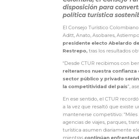
disposición para convert
política turística sosteni
El Consejo Turístico Colombiano
Aditt, Anato, Asobares, Astiemp
presidente electo Abelardo de 
Restrepo,
tras los resultados ob
“Desde CTUR recibimos con bene
reiteramos nuestra confianza en
sector público y privado será
la competitividad del país
”, a
En ese sentido, el CTUR recordó l
a la vez que resaltó que existe 
mantenerse competitivo: “Miles d
agencias de viajes, parques, tra
turística asumen diariamente elev
mientras
continúan enfrentand