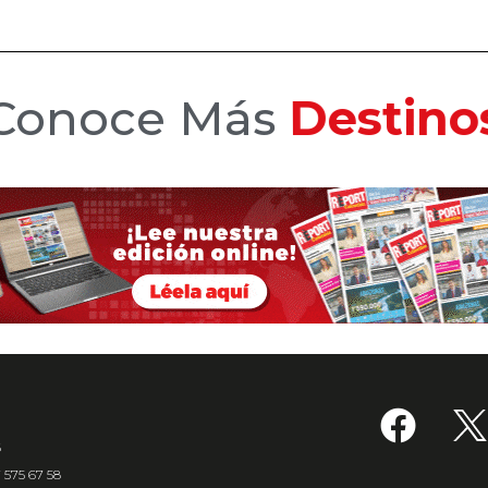
Conoce Más
Hotele
6
7 575 67 58