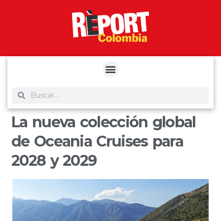
yuantoto
yuantoto
yuantoto
yuantoto
siaptoto
posjp33
siaptoto
La nueva colección global
de Oceania Cruises para
2028 y 2029