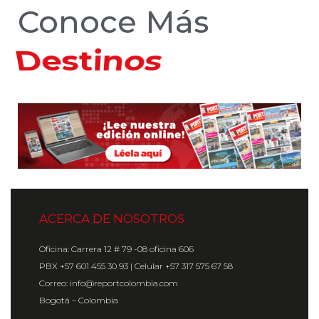
Conoce Más
Hoteles
ACERCA DE NOSOTROS
Oficina: Carrera 12 # 79 -08 oficina 606
PBX +57 601 455 30 93 | Celular +57 317 575 67 58
Correo: info@reportcolombia.com
Bogotá – Colombia