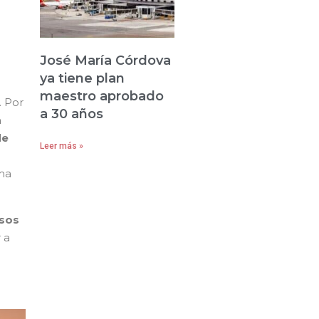
José María Córdova
ya tiene plan
maestro aprobado
. Por
a 30 años
a
de
Leer más »
rma
isos
 a