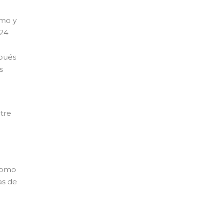
smo y
 24
spués
s
tre
como
as de