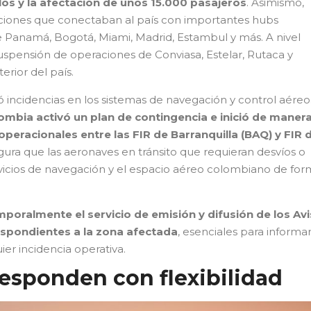
os y la afectación de unos 15.000 pasajeros
. Asimismo,
aciones que conectaban al país con importantes hubs
 Panamá, Bogotá, Miami, Madrid, Estambul y más. A nivel
uspensión de operaciones de Conviasa, Estelar, Rutaca y
erior del país.
ncidencias en los sistemas de navegación y control aéreo
lombia activó un plan de contingencia e inició de maner
operacionales entre las FIR de Barranquilla (BAQ) y FIR 
gura que las aeronaves en tránsito que requieran desvíos o
ervicios de navegación y el espacio aéreo colombiano de fo
poralmente el servicio de emisión y difusión de los Av
espondientes a la zona afectada
, esenciales para informar
ier incidencia operativa.
responden con flexibilidad