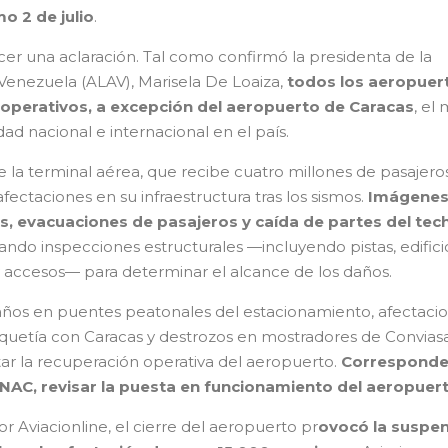
o 2 de julio
.
er una aclaración. Tal como confirmó la presidenta de la
Venezuela (ALAV), Marisela De Loaiza,
todos los aeropuer
n operativos, a excepción del aeropuerto de Caracas
, el
d nacional e internacional en el país.
 la terminal aérea, que recibe cuatro millones de pasajeros
ctaciones en su infraestructura tras los sismos.
Imágene
 evacuaciones de pasajeros y caída de partes del tec
ando inspecciones estructurales —incluyendo pistas, edifici
y accesos— para determinar el alcance de los daños.
años en puentes peatonales del estacionamiento, afectaci
quetía con Caracas y destrozos en mostradores de Conviasa
tar la recuperación operativa del aeropuerto.
Corresponde
, INAC, revisar la puesta en funcionamiento del aeropuer
 Aviacionline, el cierre del aeropuerto pr
ovocó la suspe