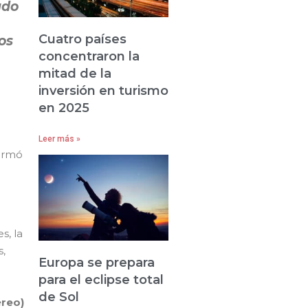
ado
Cuatro países
os
concentraron la
mitad de la
inversión en turismo
en 2025
Leer más »
formó
s, la
s,
Europa se prepara
para el eclipse total
de Sol
éreo)