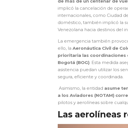
de más de un centenar de vuel
implicó la cancelación de oper
internacionales, como Ciudad de
doméstico, también implicó la s
Venezolana hacia destinos del int
La emergencia también provocó i
ello, la
Aeronáutica Civil de Co
prioritaria las coordinaciones 
Bogotá (BOG)
. Esta medida ase
asistencia puedan utilizar los s
segura, eficiente y coordinada.
Asimismo, la entidad
asume tem
a los Aviadores (NOTAM) corr
pilotos y aerolíneas sobre cualqu
Las aerolíneas 