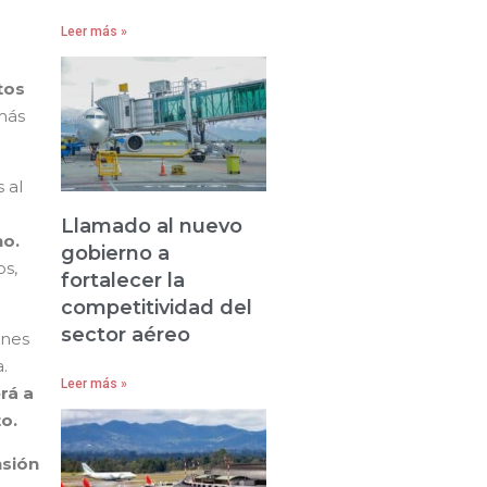
Leer más »
tos
 más
 al
s
Llamado al nuevo
ho.
gobierno a
os,
fortalecer la
competitividad del
sector aéreo
ones
.
Leer más »
rá a
to.
nsión