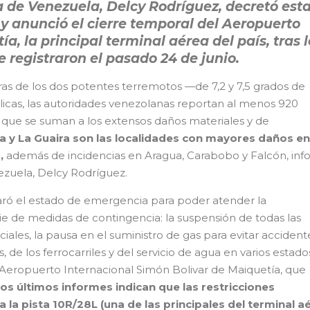
 de Venezuela, Delcy Rodríguez, decretó est
y anunció el cierre temporal del Aeropuerto
a, la principal terminal aérea del país, tras l
e registraron el pasado 24 de junio.
horas de los dos potentes terremotos —de 7,2 y 7,5 grados de
icas, las autoridades venezolanas reportan al menos 920
 que se suman a los extensos daños materiales y de
a y La Guaira son las localidades con mayores daños en
,
además de incidencias en Aragua, Carabobo y Falcón, in
ezuela, Delcy Rodríguez.
laró el estado de emergencia para poder atender la
 de medidas de contingencia: la suspensión de todas las
ales, la pausa en el suministro de gas para evitar accidente
de los ferrocarriles y del servicio de agua en varios estado
Aeropuerto Internacional Simón Bolivar de Maiquetía, que
os últimos informes indican que las restricciones
 la pista 10R/28L (una de las principales del terminal a