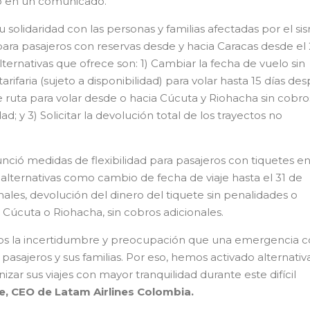
icó en un comunicado.
u solidaridad con las personas y familias afectadas por el si
n para pasajeros con reservas desde y hacia Caracas desde el
 alternativas que ofrece son: 1) Cambiar la fecha de vuelo sin
arifaria (sujeto a disponibilidad) para volar hasta 15 días de
de ruta para volar desde o hacia Cúcuta y Riohacha sin cobro
dad; y 3) Solicitar la devolución total de los trayectos no
nció medidas de flexibilidad para pasajeros con tiquetes en
con alternativas como cambio de fecha de viaje hasta el 31 de
nales, devolución del dinero del tiquete sin penalidades o
 Cúcuta o Riohacha, sin cobros adicionales.
s la incertidumbre y preocupación que una emergencia 
asajeros y sus familias. Por eso, hemos activado alternativ
izar sus viajes con mayor tranquilidad durante este difícil
e, CEO de Latam Airlines Colombia.