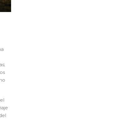
na
as;
los
 no
el
iaje
del