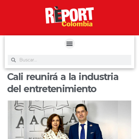
yuantoto
yuantoto
yuantoto
yuantoto
siaptoto
posjp33
siaptoto
Cali reunirá a la industria
del entretenimiento