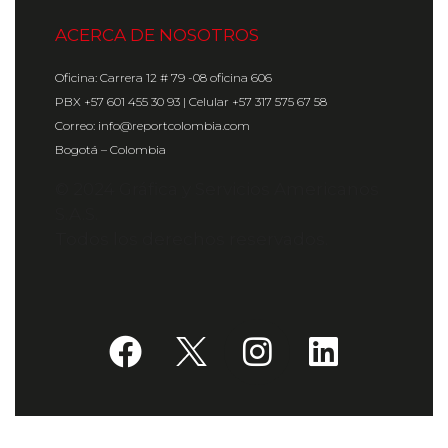
ACERCA DE NOSOTROS
Oficina: Carrera 12 # 79 -08 oficina 606
PBX +57 601 455 30 93 | Celular +57 317 575 67 58
Correo: info@reportcolombia.com
Bogotá – Colombia
© 2024 Gráfica y Servicios Americanos
S.A.S.
Todos los derechos reservados.