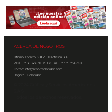
ACERCA DE NOSOTROS
Oficina: Carrera 12 # 79 -08 oficina 606
PBX +57 601 455 30 93 | Celular +57 317 575 67 58
Correo: info@reportcolombia.com
Bogotá – Colombia
© 2024 Gráfica y Servicios Americanos
S.A.S.
Todos los derechos reservados.