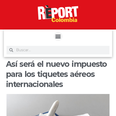
yuantoto
yuantoto
yuantoto
yuantoto
siaptoto
posjp33
siaptoto
Así será el nuevo impuesto
para los tiquetes aéreos
internacionales