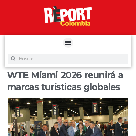
yuantoto
yuantoto
yuantoto
yuantoto
siaptoto
posjp33
siaptoto
WTE Miami 2026 reunirá a
marcas turísticas globales