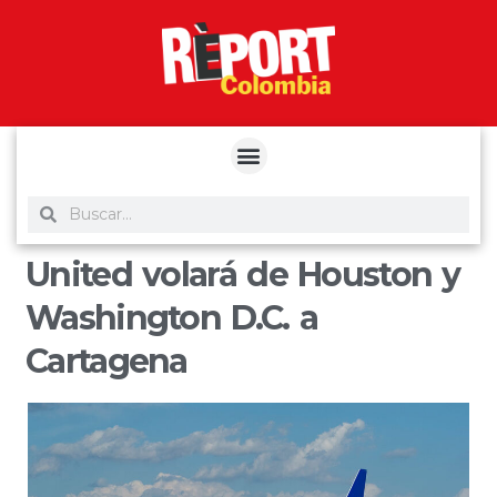
yuantoto
yuantoto
yuantoto
yuantoto
siaptoto
posjp33
siaptoto
United volará de Houston y
Washington D.C. a
Cartagena