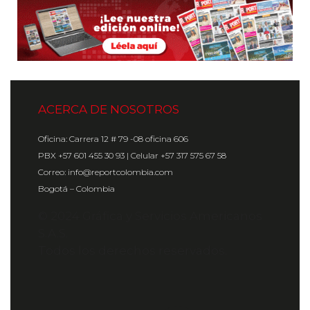
ACERCA DE NOSOTROS
Oficina: Carrera 12 # 79 -08 oficina 606
PBX +57 601 455 30 93 | Celular +57 317 575 67 58
Correo: info@reportcolombia.com
Bogotá – Colombia
© 2024 Gráfica y Servicios Americanos
S.A.S.
Todos los derechos reservados.