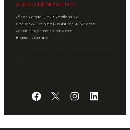
ACERCA DE NOSOTROS
Oficina: Carrera 12 # 79 -08 oficina 606
PBX +57 601 455 30 93 | Celular +57 317 575 67 58
Correo: info@reportcolombia.com
Bogotá – Colombia
© 2024 Gráfica y Servicios Americanos
S.A.S.
Todos los derechos reservados.