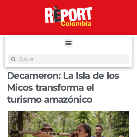
yuantoto
yuantoto
yuantoto
yuantoto
siaptoto
posjp33
siaptoto
Decameron: La Isla de los
Micos transforma el
turismo amazónico