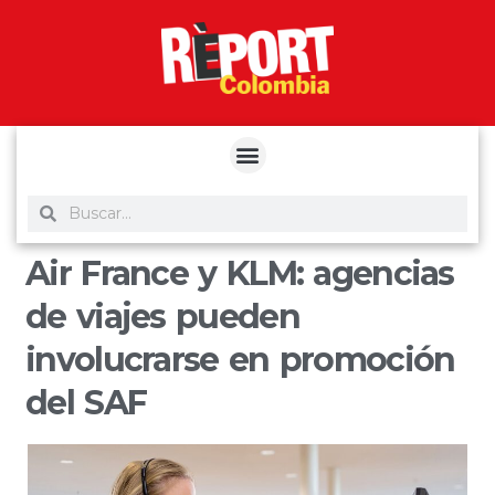
yuantoto
yuantoto
yuantoto
yuantoto
siaptoto
posjp33
siaptoto
Air France y KLM: agencias
de viajes pueden
involucrarse en promoción
del SAF