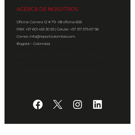
ACERCA DE NOSOTROS
Oficina: Carrera 12 # 79 -08 oficina 606
PBX +57 601 455 30 93 | Celular +57 317 575 67 58
Correo: info@reportcolombia.com
Bogotá – Colombia
© 2024 Gráfica y Servicios Americanos
S.A.S.
Todos los derechos reservados.