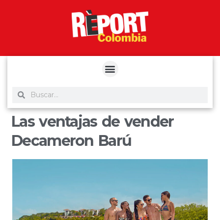
yuantoto
yuantoto
yuantoto
yuantoto
siaptoto
posjp33
siaptoto
Las ventajas de vender
Decameron Barú