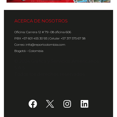
ACERCA DE NOSOTROS
Oficina: Carrera 12 # 79 -08 oficina 606
PBX +57 601 455 30 93 | Celular +57 317 575 67 58
Correo: info@reportcolombia.com
Bogotá – Colombia
© 2024 Gráfica y Servicios Americanos
S.A.S.
Todos los derechos reservados.