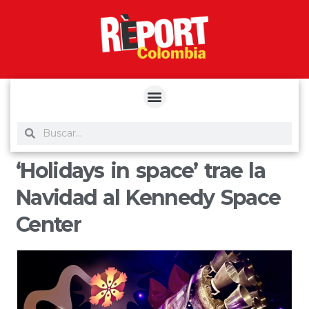
yuantoto
yuantoto
yuantoto
yuantoto
siaptoto
posjp33
siaptoto
‘Holidays in space’ trae la
Navidad al Kennedy Space
Center