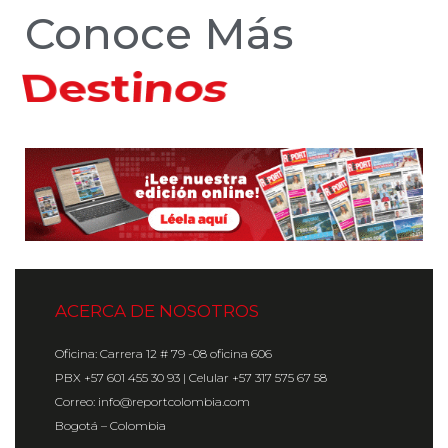
Conoce Más
Hoteles
ACERCA DE NOSOTROS
Oficina: Carrera 12 # 79 -08 oficina 606
PBX +57 601 455 30 93 | Celular +57 317 575 67 58
Correo: info@reportcolombia.com
Bogotá – Colombia