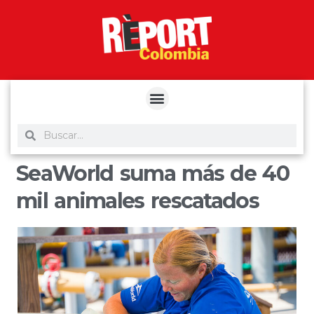
yuantoto
yuantoto
yuantoto
yuantoto
siaptoto
posjp33
siaptoto
SeaWorld suma más de 40
mil animales rescatados