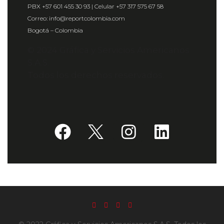
PBX +57 601 455 30 93 | Celular +57 317 575 67 58
Correo: info@reportcolombia.com
Bogotá – Colombia
© 2024 Gráfica y Servicios Americanos
S.A.S.
Todos los derechos reservados.