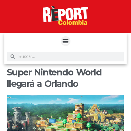
yuantoto
yuantoto
yuantoto
yuantoto
siaptoto
posjp33
siaptoto
Super Nintendo World
llegará a Orlando