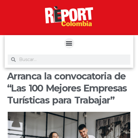
yuantoto
yuantoto
yuantoto
yuantoto
siaptoto
posjp33
siaptoto
Arranca la convocatoria de
“Las 100 Mejores Empresas
Turísticas para Trabajar”