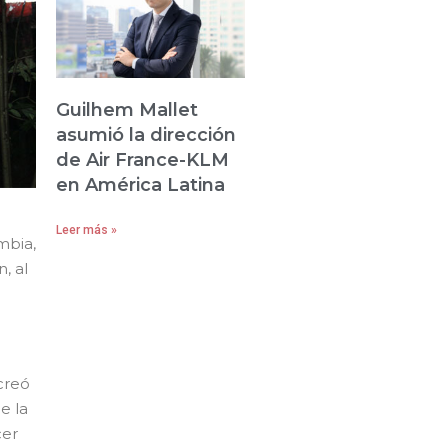
Guilhem Mallet
asumió la dirección
de Air France-KLM
en América Latina
Leer más »
mbia,
, al
creó
e la
cer