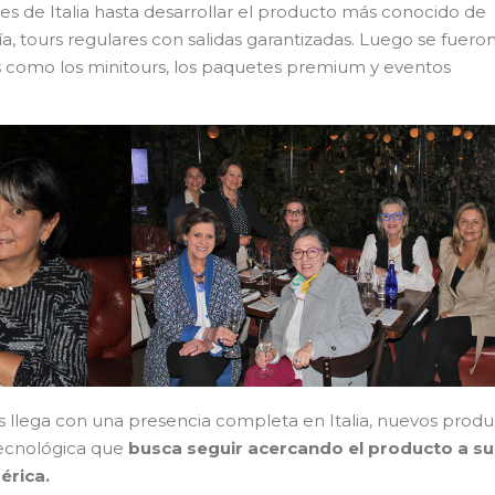
nes de Italia hasta desarrollar el producto más conocido de
ía, tours regulares con salidas garantizadas. Luego se fuero
 como los minitours, los paquetes premium y eventos
s llega con una presencia completa en Italia, nuevos produ
 tecnológica que
busca seguir acercando el producto a su
érica.