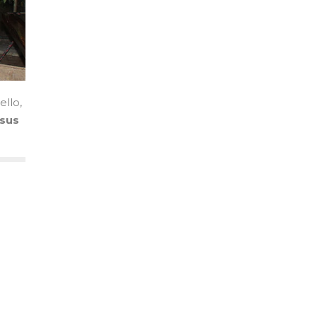
llo,
 sus