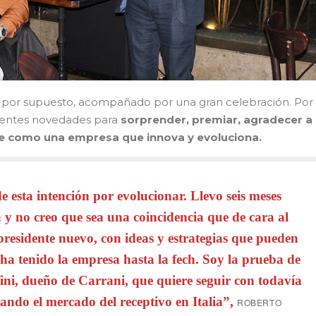
, por supuesto, acompañado por una gran celebración. Por e
erentes novedades para
sorprender, premiar, agradecer a
rse como una empresa que innova y evoluciona.
e esta intención por evolucionar. Llevo seis meses
 y no creo que sea una coincidencia que de cara al
 presidente nuevo, con ideas y estrategias que pueden
e ha tenido la empresa hasta la fech. Soy la prueba de
fini, dueño de Carrani, que quiere seguir con todavía
rando el mercado del receptivo en Italia”,
ROBERTO