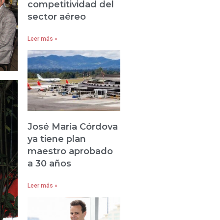
competitividad del
sector aéreo
Leer más »
José María Córdova
ya tiene plan
maestro aprobado
a 30 años
Leer más »