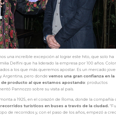
 una increíble excepción al lograr este hito, que solo ha
amilia Delfini que ha liderado la empresa por 100 años. Colo
ados a los que más queremos apostar. Es un mercado joven
 y Argentina, pero donde
vemos una gran confianza en la
po de producto al que estamos apostando
: productos
mentó Pannozzo sobre su visita al país.
 remonta a 1925, en el corazón de Roma, donde la compañía 
 recorridos turísticos en buses a través de la ciudad.
“Fu
ipo de recorridos y, con el paso de los años, empezó a cre