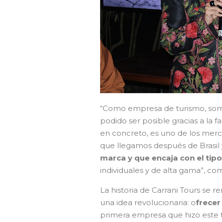
“Como empresa de turismo, somos
podido ser posible gracias a la f
en concreto, es uno de los merc
que llegamos después de Brasil
marca y que encaja con el ti
individuales y de alta gama”, co
La historia de Carrani Tours se
una idea revolucionaria: o
frecer
primera empresa que hizo este t