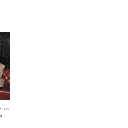
n
ctos
s