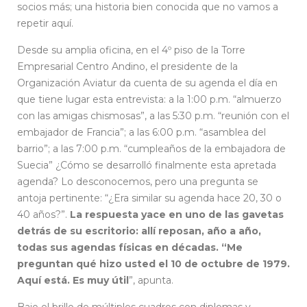
socios más; una historia bien conocida que no vamos a
repetir aquí.
Desde su amplia oficina, en el 4º piso de la Torre
Empresarial Centro Andino, el presidente de la
Organización Aviatur da cuenta de su agenda el día en
que tiene lugar esta entrevista: a la 1:00 p.m. “almuerzo
con las amigas chismosas”, a las 5:30 p.m. “reunión con el
embajador de Francia”; a las 6:00 p.m. “asamblea del
barrio”; a las 7:00 p.m. “cumpleaños de la embajadora de
Suecia” ¿Cómo se desarrolló finalmente esta apretada
agenda? Lo desconocemos, pero una pregunta se
antoja pertinente: “¿Era similar su agenda hace 20, 30 o
40 años?”.
La respuesta yace en uno de las gavetas
detrás de su escritorio: allí reposan, año a año,
todas sus agendas físicas en décadas. “Me
preguntan qué hizo usted el 10 de octubre de 1979.
Aquí está. Es muy útil
”, apunta.
Bajo el brillo de múltiples cuadros con diplomas y