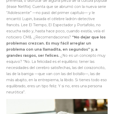
preferida, o disfrutar de alguna pieza de la cultura popular
(léase Netflix). Cuenta que se abrumó con la nueva serie
“Adolescente” —no pasó del primer capítulo— y le
encantó Lupin, basada el célebre ladrón-detective
francés. Lee El Tiempo, El Espectador y Portafolio, no
escucha radio y, hasta hace poco, cuando existía, veía el
noticiero CM&. ¿Recomendaciones?
“No dejar que los
problemas crezcan. Es muy fácil arreglar un
problema con una llamadita, en segundos” y, a
grandes rasgos, ser felices.
¿No es un concepto muy
esquivo? “No. La felicidad es el equilibrio; tener las
necesidades del cerebro satisfechas, las del corazoncito,
las de la barriga —que van con las del bolsillo—, las de
más abajito, en la entrepierna, la libido. Si tienes todo eso
equilibrado, eres un tipo feliz. Y si no, eres una persona
neurótica”.