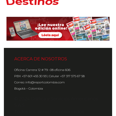
Hoteles
ACERCA DE NOSOTROS
Oficina: Carrera 12 # 79 -08 oficina 606
PBX +57 601 455 30 93 | Celular +57 317 575 67 58
Correo: info@reportcolombia.com
Bogotá – Colombia
© 2024 Gráfica y Servicios Americanos
S.A.S.
Todos los derechos reservados.