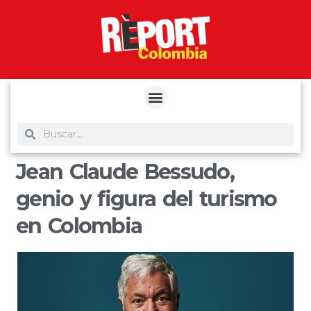
yuantoto
yuantoto
yuantoto
yuantoto
siaptoto
posjp33
siaptoto
Jean Claude Bessudo,
genio y figura del turismo
en Colombia